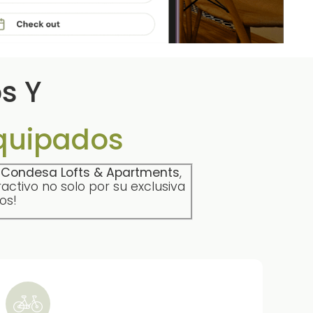
s Y
quipados
n
Condesa Lofts & Apartments
,
ctivo no solo por su exclusiva
os!