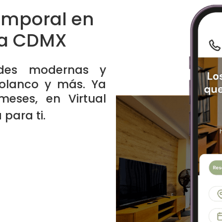
emporal en
la CDMX
ades modernas y
olanco y más. Ya
eses, en Virtual
para ti.