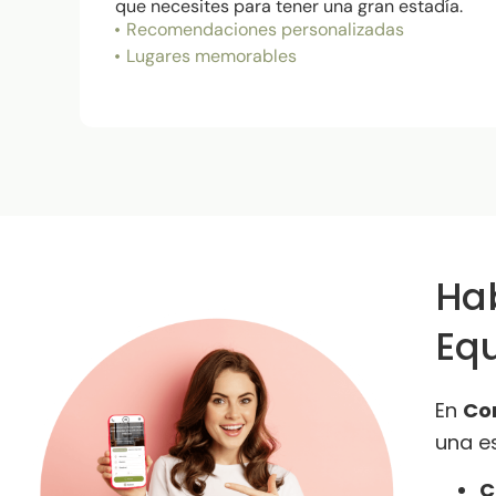
que necesites para tener una gran estadía.
Recomendaciones personalizadas
Lugares memorables
Ha
Eq
En
Co
una e
C