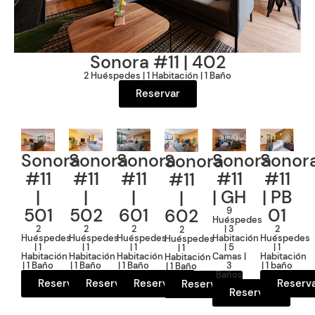
Sonora #11 | 402
2 Huéspedes | 1 Habitación | 1 Baño
Reservar
Sonora
Sonora
Sonora
Sonora
Sonor
Sonora
#11
#11
#11
#11
#11
#11
|
|
|
| GH
| PB
|
501
502
601
01
602
9
Huéspedes
2
2
2
| 3
2
2
Huéspedes
Huéspedes
Huéspedes
Habitación
Huéspedes
Huéspedes
| 1
| 1
| 1
| 5
| 1
| 1
Habitación
Habitación
Habitación
Camas |
Habitación
Habitación
| 1 Baño
| 1 Baño
| 1 Baño
3
| 1 baño
| 1 Baño
Baños
Reservar
Reservar
Reservar
Reserv
Reservar
Reservar