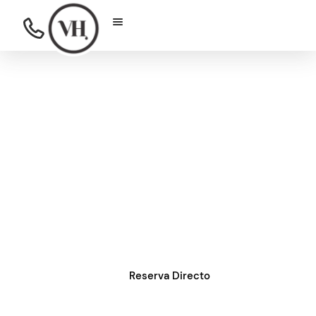
Descubre Sonora 11 |
Hospedaje en la
Roma Norte
Hospédate en Sonora 11, Roma Norte. Un
espacio exclusivo y moderno en el
corazón de la Ciudad de México, ideal
para disfrutar de la cultura y la vibrante
vida local.
Reserva Directo