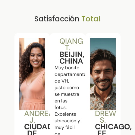
Satisfacción
Total
QIANG
T.
BEIJIN,
CHINA
Muy bonito
departamento
de VH,
justo como
se muestra
en las
fotos.
ANDREA
DREW
Excelente
J.
S.
ubicación y
CIUDAD
CHICAGO,
muy fácil
DE
EE.
de