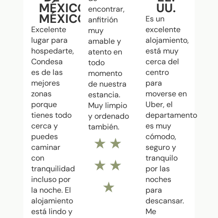
MÉXICO,
UU.
encontrar,
MÉXICO
Es un
anfitrión
Excelente
excelente
muy
lugar para
alojamiento,
amable y
hospedarte,
está muy
atento en
Condesa
cerca del
todo
es de las
centro
momento
mejores
para
de nuestra
zonas
moverse en
estancia.
porque
Uber, el
Muy limpio
tienes todo
departamento
y ordenado
cerca y
es muy
también.
puedes
cómodo,
★
★
caminar
seguro y
con
tranquilo
★
★
tranquilidad
por las
incluso por
noches
★
la noche. El
para
alojamiento
descansar.
está lindo y
Me