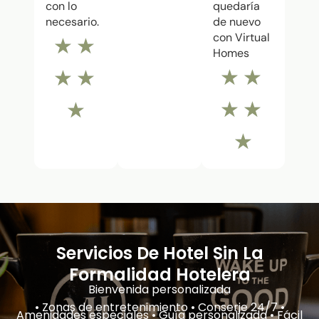
con lo
quedaría
necesario.
de nuevo
con Virtual
★
★
Homes
★
★
★
★
★
★
★
★
Servicios De Hotel Sin La
Formalidad Hotelera
Bienvenida personalizada
• Zonas de entretenimiento • Conserje 24/7 •
Amenidades especiales • Guía personalizada • Fácil