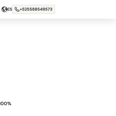
ES
+525588549573
100%