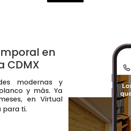
emporal en
la CDMX
ades modernas y
olanco y más. Ya
eses, en Virtual
para ti.