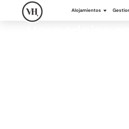
Alojamientos
Gestio
▾
Hospedajes en
opción en el
Descubre los mejores hospeda
modernos
, cómo