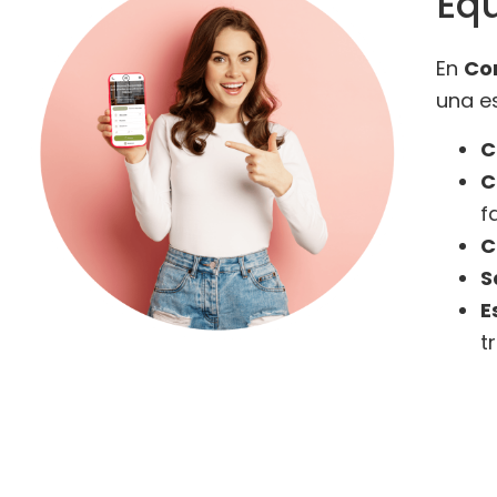
Eq
En
Co
una e
C
C
f
C
S
E
t