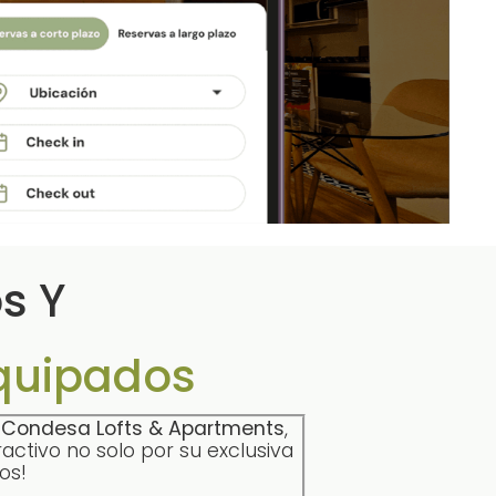
s Y
quipados
n
Condesa Lofts & Apartments
,
ctivo no solo por su exclusiva
os!