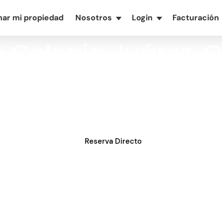
nar mi propiedad
Nosotros
Login
Facturación
▾
▾
 Colonia Juárez, 
 corazón de la Ciu
jes en la Colonia Juárez, CDMX. Vive una exper
dos y cerca de los principales atractivos de l
Reserva Directo