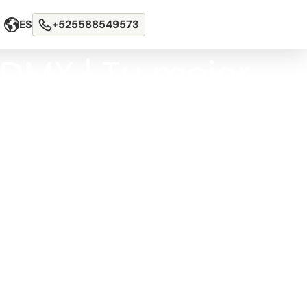
ES
+525588549573
CDMX | Tu mejor
dad de México
iencia única con
alojamientos
a Ciudad de México.