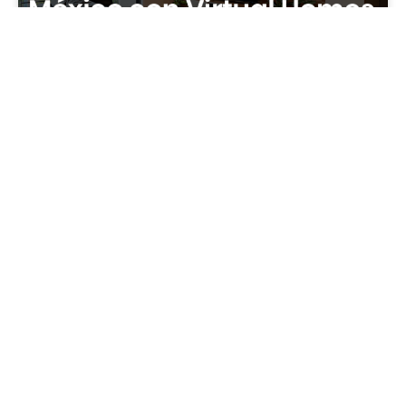
Guía Completa de Hospedaje en la
Ciudad de México con Virtual Homes:
Comodidad, Estilo y Ubicaciones Únicas
Índice Introducción La Ciudad de México es un
destino vibrante, lleno de historia, cultura y
experiencias únicas. Elegir el hospedaje adecuado es
esencial para aprovechar
Leer más...