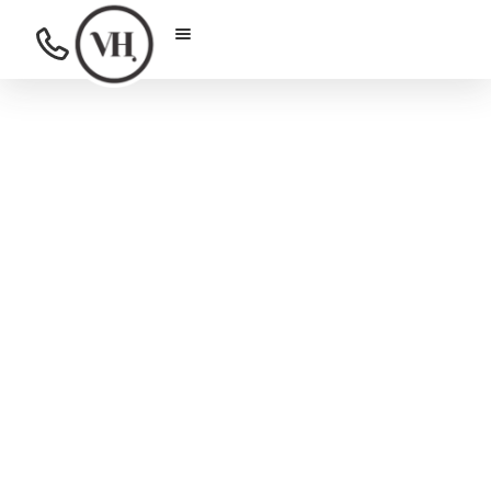
Hospedaje Exclusivo
en Nuevo León 238:
Vive la Experiencia
Única de la Condesa,
CDMX
Descubre el hospedaje perfecto en
Nuevo León 238, Condesa, Ciudad de
México. Ubicación privilegiada, diseño
moderno y acceso a lo mejor de la zona:
parques, restaurantes, y cultura. Ideal
para turistas, ejecutivos y nómadas
digitales que buscan confort y