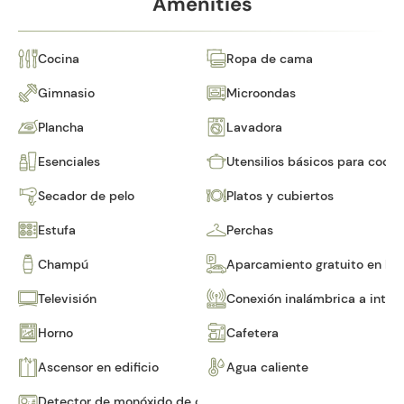
Amenities
Cocina
Ropa de cama
Gimnasio
Microondas
Plancha
Lavadora
Esenciales
Utensilios básicos para cocin
Secador de pelo
Platos y cubiertos
Estufa
Perchas
Champú
Aparcamiento gratuito en las 
Televisión
Conexión inalámbrica a inter
Horno
Cafetera
Ascensor en edificio
Agua caliente
Detector de monóxido de carbono