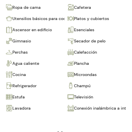
Ropa de cama
Cafetera
Utensilios básicos para cocinar
Platos y cubiertos
Ascensor en edificio
Esenciales
Gimnasio
Secador de pelo
Perchas
Calefacción
Agua caliente
Plancha
Cocina
Microondas
Refrigerador
Champú
Estufa
Televisión
Lavadora
Conexión inalámbrica a inter