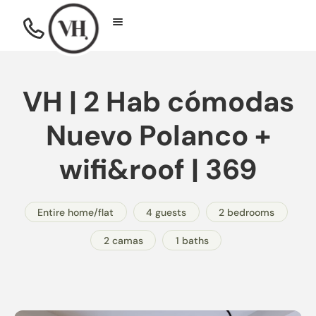
VH | 2 Hab cómodas
Nuevo Polanco +
wifi&roof | 369
Entire home/flat
4 guests
2 bedrooms
2 camas
1 baths