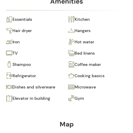
Amenities
Essentials
Kitchen
Hair dryer
Hangers
Iron
Hot water
TV
Bed linens
Shampoo
Coffee maker
Refrigerator
Cooking basics
Dishes and silverware
Microwave
Elevator in building
Gym
Map