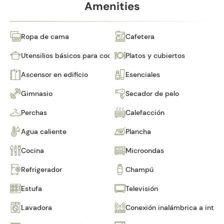
Amenities
Ropa de cama
Cafetera
Utensilios básicos para cocinar
Platos y cubiertos
Ascensor en edificio
Esenciales
Gimnasio
Secador de pelo
Perchas
Calefacción
Agua caliente
Plancha
Cocina
Microondas
Refrigerador
Champú
Estufa
Televisión
Lavadora
Conexión inalámbrica a inter