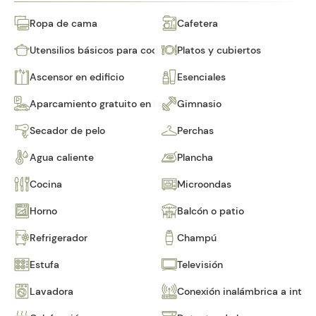
Ropa de cama
Cafetera
Utensilios básicos para cocinar
Platos y cubiertos
Ascensor en edificio
Esenciales
Aparcamiento gratuito en las instalaciones
Gimnasio
Secador de pelo
Perchas
Agua caliente
Plancha
Cocina
Microondas
Horno
Balcón o patio
Refrigerador
Champú
Estufa
Televisión
Lavadora
Conexión inalámbrica a inter