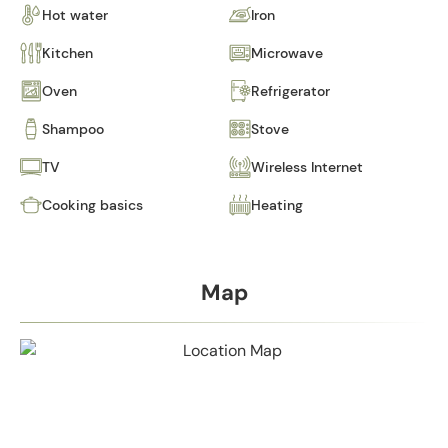
Hot water
Iron
Kitchen
Microwave
Oven
Refrigerator
Shampoo
Stove
TV
Wireless Internet
Cooking basics
Heating
Map