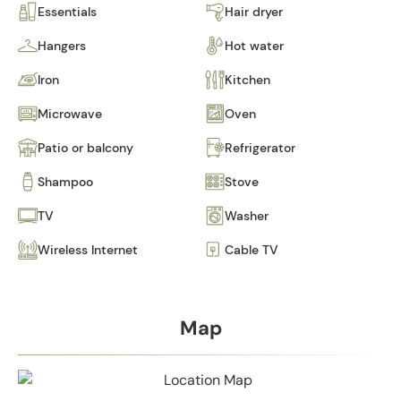
Essentials
Hair dryer
Hangers
Hot water
Iron
Kitchen
Microwave
Oven
Patio or balcony
Refrigerator
Shampoo
Stove
TV
Washer
Wireless Internet
Cable TV
Map