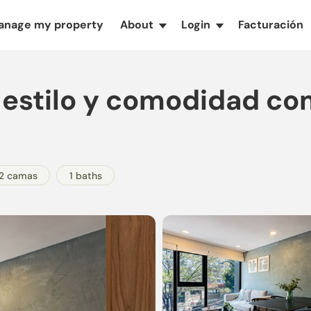
anage my property
About
Login
Facturación
▾
▾
 estilo y comodidad c
2 camas
1 baths