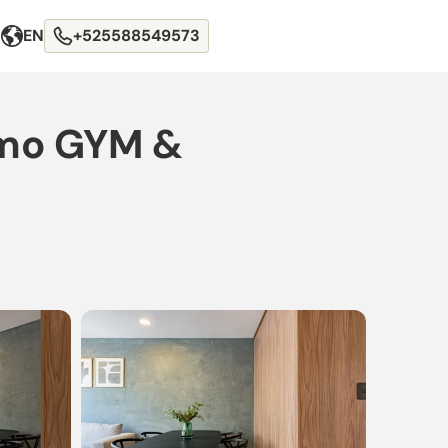
EN
+525588549573
omo GYM &