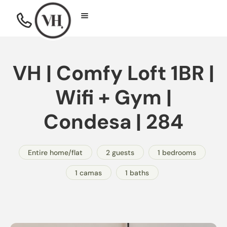
VH | Comfy Loft 1BR |
Wifi + Gym |
Condesa | 284
Entire home/flat
2 guests
1 bedrooms
1 camas
1 baths