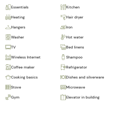
Essentials
Kitchen
Heating
Hair dryer
Hangers
Iron
Washer
Hot water
TV
Bed linens
Wireless Internet
Shampoo
Coffee maker
Refrigerator
Cooking basics
Dishes and silverware
Stove
Microwave
Gym
Elevator in building