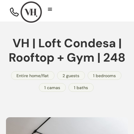
VH | Loft Condesa |
Rooftop + Gym | 248
Entire home/flat
2 guests
1 bedrooms
1 camas
1 baths