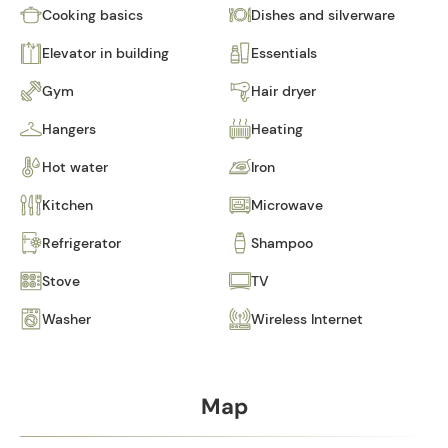
Cooking basics
Dishes and silverware
Elevator in building
Essentials
Gym
Hair dryer
Hangers
Heating
Hot water
Iron
Kitchen
Microwave
Refrigerator
Shampoo
Stove
TV
Washer
Wireless Internet
Map