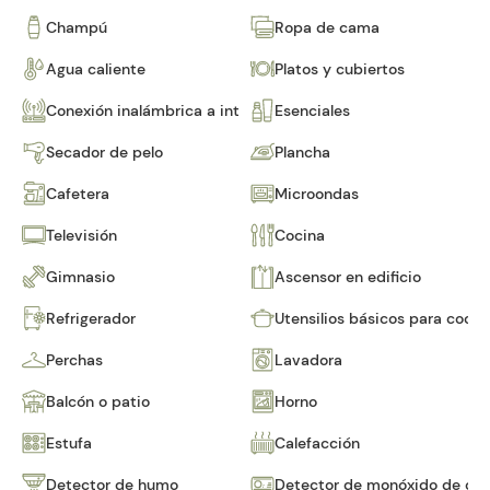
Champú
Ropa de cama
Agua caliente
Platos y cubiertos
Conexión inalámbrica a internet
Esenciales
Secador de pelo
Plancha
Cafetera
Microondas
Televisión
Cocina
Gimnasio
Ascensor en edificio
Refrigerador
Utensilios básicos para cocin
Perchas
Lavadora
Balcón o patio
Horno
Estufa
Calefacción
Detector de humo
Detector de monóxido de ca