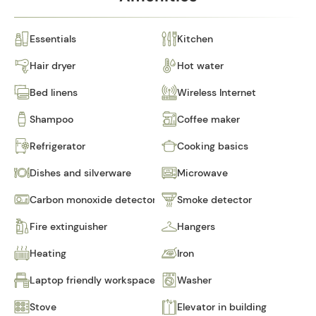
Essentials
Kitchen
Hair dryer
Hot water
Bed linens
Wireless Internet
Shampoo
Coffee maker
Refrigerator
Cooking basics
Dishes and silverware
Microwave
Carbon monoxide detector
Smoke detector
Fire extinguisher
Hangers
Heating
Iron
Laptop friendly workspace
Washer
Stove
Elevator in building