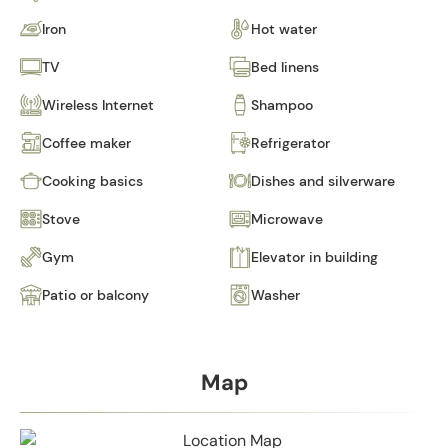
Iron
Hot water
TV
Bed linens
Wireless Internet
Shampoo
Coffee maker
Refrigerator
Cooking basics
Dishes and silverware
Stove
Microwave
Gym
Elevator in building
Patio or balcony
Washer
Map