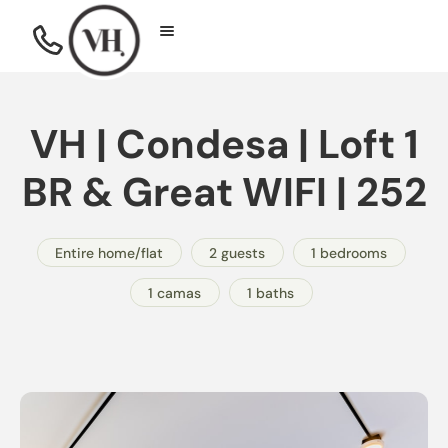
VH | Condesa | Loft 1
BR & Great WIFI | 252
Entire home/flat
2 guests
1 bedrooms
1 camas
1 baths