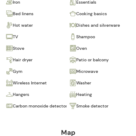
Iron
Essentials
Bed linens
Cooking basics
Hot water
Dishes and silverware
TV
Shampoo
Stove
Oven
Hair dryer
Patio or balcony
Gym
Microwave
Wireless Internet
Washer
Hangers
Heating
Carbon monoxide detector
Smoke detector
Map