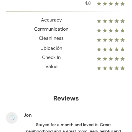
4.8
Accuracy
Communication
Cleanliness
Ubicación
Check In
Value
Reviews
Jon
Stayed for a month and loved it. Great
neighborhood and a great room. Very helpful and