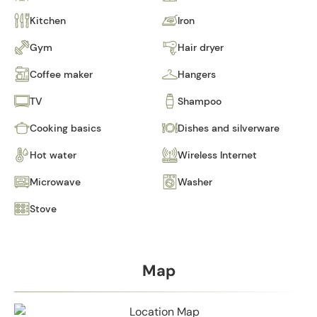
Kitchen
Iron
Gym
Hair dryer
Coffee maker
Hangers
TV
Shampoo
Cooking basics
Dishes and silverware
Hot water
Wireless Internet
Microwave
Washer
Stove
Map